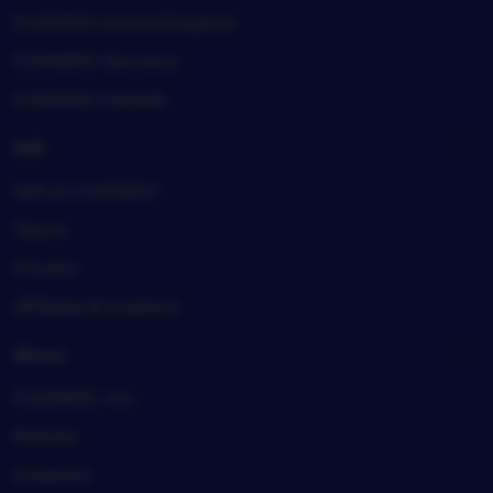
CUAN855 United Kingdom
CUAN855 Germany
CUAN855 Canada
Sell
Sell on CUAN855
Teams
Forums
Affiliates & Creators
About
CUAN855, Inc.
Policies
Investors