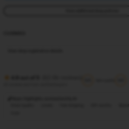
View additional shop policies
CUAN855
View shop registration details
(62.6k reviews)
4.9 out of 5
5/5
5/5
Item quality
All reviews are from verified buyers
Buyer highlights, summarized by AI
Great quality
Lovely
Fast shipping
Gift-worthy
Beaut
Cute