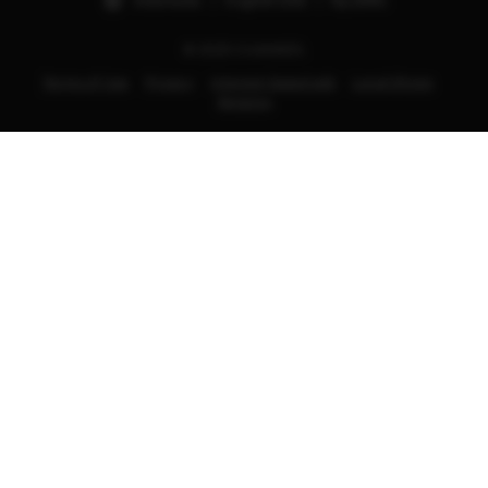
Indonesia | English (US) | Rp (IDR)
© 2025 CUAN855.
Terms of Use
Privacy
Interest-based ads
Local Shops
Regions