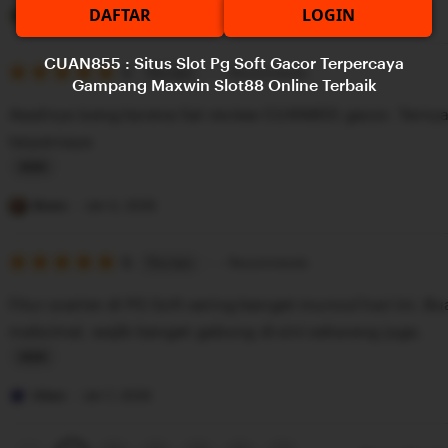
DAFTAR
LOGIN
v
i
Irma
Jan 10, 2026
i
s
CUAN855 : Situs Slot Pg Soft Gacor Terpercaya
e
5
t
5
Recommends
This item
Gampang Maxwin Slot88 Online Terbaik
out
w
i
of
Awalnya iseng karena liat review CUAN855 gacor. Tern
5
b
n
stars
terpercaya
y
g
P
r
L
a
e
i
Bowo
Jan 3, 2026
n
v
s
j
i
5
t
5
Recommends
This item
out
i
e
i
of
Fitur scatter di PG Soft sering banget muncul hari ini. 
5
w
n
stars
maksimal, wajib banget gabung di sini sekarang juga.
b
g
y
r
L
I
e
i
Irban
Jan 7, 2026
r
v
s