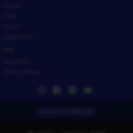
Careers
Press
Impact
Legal imprint
Help
Help Center
Privacy settings
Instagram
Facebook
Pinterest
Youtube
Download the CUAN855 App