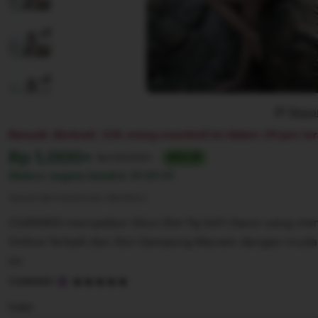
Repor
Banyak diminati. 52k orang membeli ini dalam 24 jam ter
Harga:
Rp 1,000+
Normal:
Rp 100,000+
90% off
Diskon segera berahir
21:07:47
Syarat dan ketentuan (berlaku)
CUAN855 merupakan Situs Slot Pg Soft Gacor yang meny
Online Terbaik dan Slot Gampang Maxwin dengan muda
ini.
5
CUAN855
out
of
Color
5