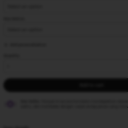
stars
Size Add on
Add personalization
Quantity
Add to cart
Star Seller.
Penjual ini secara konsisten mendapatkan ulasan
waktu, dan membalas dengan cepat setiap pesan yang mere
Item details