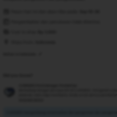
Pesan hari ini dan akan tiba pada:
Sep 19-26
Pengembalian dan penukaran tidak diterima
Cost to ship:
Rp
1,000
Ships from:
Indonesia
Deliver to Indonesia
Did you know?
CUAN855 Perlindungan Pembelian
Berbelanja dengan percaya diri di CUAN855, mengetahui jika
pesanan, kami siap membantu Anda untuk semua pembelia
program terms
CUAN855 mengimbangi emisi karbon dari pengiriman dan pengemas