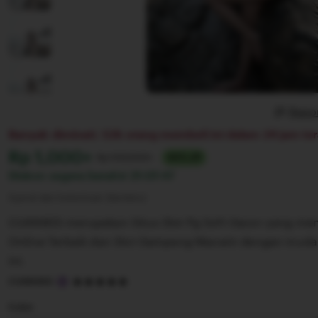
Repor
Banyak diminati. 52k orang membeli ini dalam 24 jam ter
Harga:
Rp 1,000+
Normal:
Rp 100,000+
90% off
Diskon segera berahir
21:07:47
Syarat dan ketentuan (berlaku)
CUAN855 merupakan Situs Slot Pg Soft Gacor yang meny
Online Terbaik dan Slot Gampang Maxwin dengan muda
ini.
5
CUAN855
out
of
Color
5