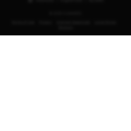
Indonesia | English (US) | Rp (IDR)
© 2025 CUAN855.
Terms of Use
Privacy
Interest-based ads
Local Shops
Regions