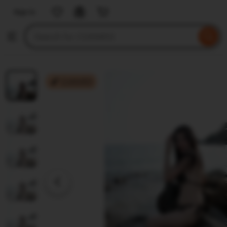
Sign in
Skip
to
Search
Browse
ontent
for
items
or
shops
CUAN855