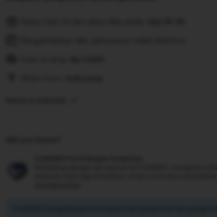
Pesan hari ini dan akan tiba pada:
Sep 19-26
Pengembalian dan penukaran tidak diterima
Cost to ship:
Rp
1,000
Ships from:
Indonesia
Deliver to Indonesia
Did you know?
CUAN855 Perlindungan Pembelian
Berbelanja dengan percaya diri di CUAN855, mengetahui jika
pesanan, kami siap membantu Anda untuk semua pembelia
program terms
CUAN855 mengimbangi emisi karbon dari pengiriman dan pengemas