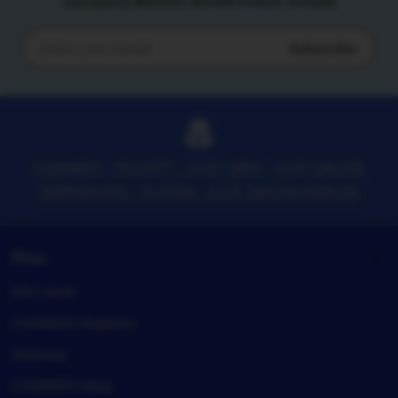
Gampang Maxwin Slot88 Online Terbaik
Subscribe
Enter
your
email
CUAN855 - PG SOFT - SLOT QRIS - SLOT GACOR
TERPERCAYA - SLOT88 - SLOT GACOR HARI INI
Shop
Gift cards
CUAN855 Registry
Sitemap
CUAN855 blog