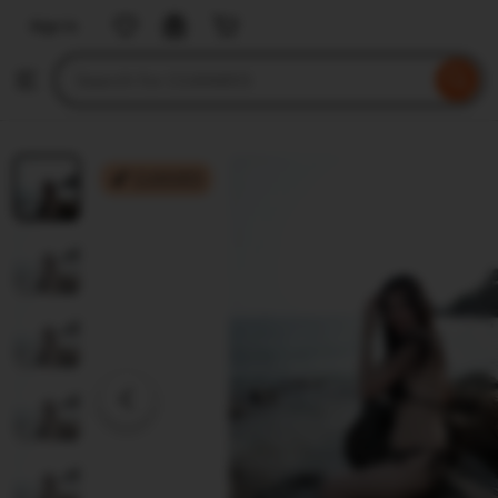
Sign in
Skip
to
Search
Browse
ontent
for
items
or
shops
CUAN855