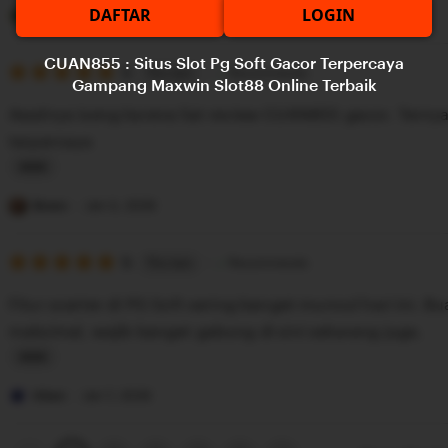
DAFTAR
LOGIN
v
i
Irma
Jan 10, 2026
i
s
CUAN855 : Situs Slot Pg Soft Gacor Terpercaya
e
5
t
5
Recommends
This item
Gampang Maxwin Slot88 Online Terbaik
out
w
i
of
Awalnya iseng karena liat review CUAN855 gacor. Tern
5
b
n
stars
terpercaya
y
g
P
r
L
a
e
i
Bowo
Jan 3, 2026
n
v
s
j
i
5
t
5
Recommends
This item
out
i
e
i
of
Fitur scatter di PG Soft sering banget muncul hari ini. 
5
w
n
stars
maksimal, wajib banget gabung di sini sekarang juga.
b
g
y
r
L
I
e
i
Irban
Jan 7, 2026
r
v
s