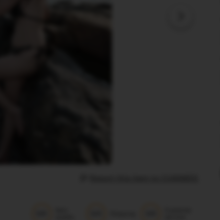
Report this item to CUAN855
Item
Customer
5/5
5/5
5/5
Shipping
quality
service