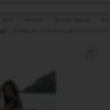
Pg Soft
Slot Pg Soft
Slot Gacor Terpercaya
Slot
Gacor
CUAN855 : Situs Slot Pg Soft Gacor Terpercaya Gampang Maxwi
 | 
Add
to
Favorites