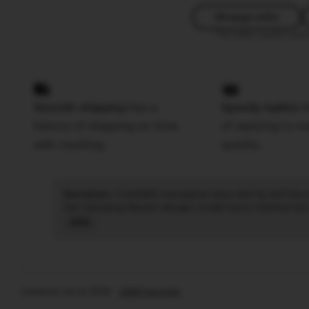
Message seller
This seller usually res
Smooth shipping
Has a
Speedy replies
H
history of shipping on time
of replying to 
with tracking.
quickly.
Disclaimer:
CUAN855 merupakan Situs Slot Pg Soft Gacor
Slot Gampang Maxwin dengan mudah kamu mainkan hari 
Read
the
full
description
Listed on Jan 9, 2026
2266 favorites