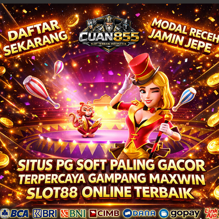
Bowo
Jan 3, 2026
rnyata emang beneran terpercaya
Irban
Jan 7, 2026
i. Buat yang mau cuan maksimal, wajib banget
Show other item reviews from CUAN855